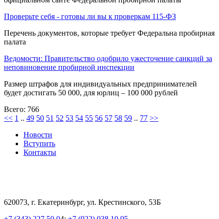
Проверьте себя - готовы ли вы к проверкам 115-ФЗ
Перечень документов, которые требует Федеральна пробирная
палата
Ведомости: Правительство одобрило ужесточение санкций за
неповиновение пробирной инспекции
Размер штрафов для индивидуальных предпринимателей
будет достигать 50 000, для юрлиц – 100 000 рублей
Всего: 766
<<
1
..
49
50
51
52
53
54
55
56
57
58
59
..
77
>>
Новости
Вступить
Контакты
620073, г. Екатеринбург, ул. Крестинского, 53Б
+7 (343) 227 50 0
4;
+7 (922) 038 10 95