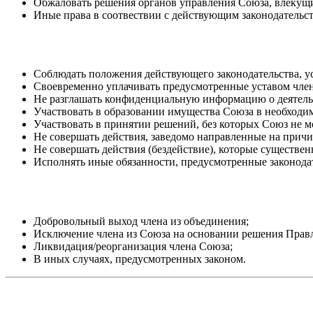
Обжаловать решения органов управления Союза, влекущие
Иные права в соотвествии с действующим законодательс
Соблюдать положения действующего законодательства, ус
Своевременно уплачивать предусмотренные уставом чле
Не разглашать конфиденциальную информацию о деятел
Участвовать в образовании имущества Союза в необходим
Участвовать в принятии решений, без которых Союз не м
Не совершать действия, заведомо направленные на прич
Не совершать действия (бездействие), которые существе
Исполнять иные обязанности, предусмотренные законода
Добровольный выход члена из объединения;
Исключение члена из Союза на основании решения Прав
Ликвидация/реорганизация члена Союза;
В иных случаях, предусмотренных законом.