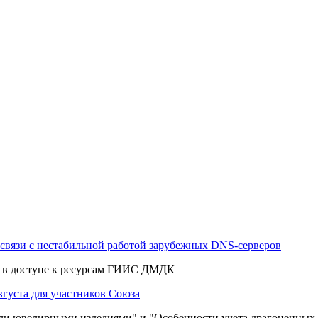
связи с нестабильной работой зарубежных DNS-серверов
и в доступе к ресурсам ГИИС ДМДК
вгуста для участников Союза
вли ювелирными изделиями" и "
Особенности учета драгоценных