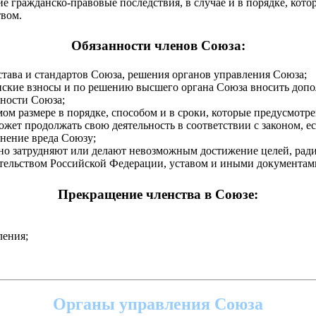
 гражданско-правовые последствия, в случае и в порядке, кото
твом.
Обязанности членов Союза:
тава и стандартов Союза, решения органов управления Союза;
нские взносы и по решению высшего органа Союза вносить доп
ьности Союза;
ом размере в порядке, способом и в сроки, которые предусмот
ожет продолжать свою деятельность в соответствии с законом, е
инение вреда Союзу;
нно затрудняют или делают невозможным достижение целей, ради
тельством Российской Федерации, уставом и иными документам
Прекращение членства в Союзе
:
ления;
Органы управления Союза