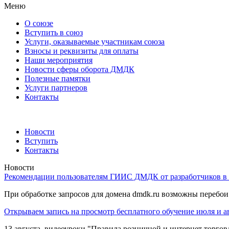
Меню
О союзе
Вступить в союз
Услуги, оказываемые участникам союза
Взносы и реквизиты для оплаты
Наши мероприятия
Новости сферы оборота ДМДК
Полезные памятки
Услуги партнеров
Контакты
Новости
Вступить
Контакты
Новости
Рекомендации пользователям ГИИС ДМДК от разработчиков в 
При обработке запросов для домена dmdk.ru возможны перебо
Открываем запись на просмотр бесплатного обучение июля и а
13 августа, видеоуроки "Правила розничной и интернет торго