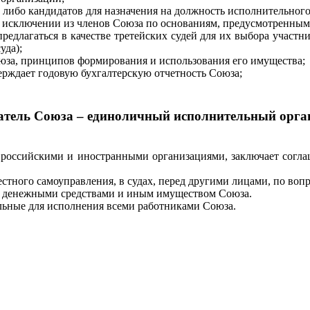
либо кандидатов для назначения на должность исполнительного
 исключении из членов Союза по основаниям, предусмотренным
едлагаться в качестве третейских судей для их выбора участн
уда);
юза, принципов формирования и использования его имущества;
ерждает годовую бухгалтерскую отчетность Союза;
атель Союза – единоличный исполнительный орга
российскими и иностранными организациями, заключает согла
стного самоуправления, в судах, перед другими лицами, по воп
я денежными средствами и иным имуществом Союза.
тельные для исполнения всеми работниками Союза.