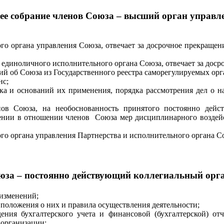
е собрание членов Союза – высший орган управл
го органа управления Союза, отвечает за досрочное прекраще
единоличного исполнительного органа Союза, отвечает за досро
 об Союза из Государственного реестра саморегулируемых орг
нс;
ка и оснований их применения, порядка рассмотрения дел о 
ов Союза, на необоснованность принятого постоянно дейс
нении в отношении членов Союза мер дисциплинарного воздей
го органа управления Партнерства и исполнительного органа С
юза – постоянно действующий коллегиальный орга
 изменений;
положения о них и правила осуществления деятельности;
ения бухгалтерского учета и финансовой (бухгалтерской) о
 организации;