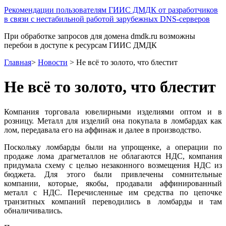
Рекомендации пользователям ГИИС ДМДК от разработчиков
в связи с нестабильной работой зарубежных DNS-серверов
При обработке запросов для домена dmdk.ru возможны
перебои в доступе к ресурсам ГИИС ДМДК
Главная
>
Новости
>
Не всё то золото, что блестит
Не всё то золото, что блестит
Компания торговала ювелирными изделиями оптом и в
розницу. Металл для изделий она покупала в ломбардах как
лом, передавала его на аффинаж и далее в производство.
Поскольку ломбарды были на упрощенке, а операции по
продаже лома драгметаллов не облагаются НДС, компания
придумала схему с целью незаконного возмещения НДС из
бюджета. Для этого были привлечены сомнительные
компании, которые, якобы, продавали аффинированный
металл с НДС. Перечисленные им средства по цепочке
транзитных компаний переводились в ломбарды и там
обналичивались.