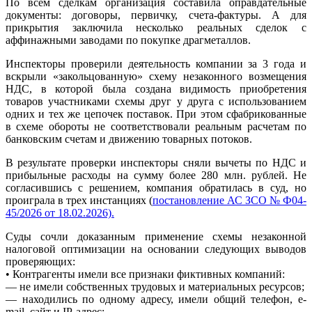
По всем сделкам организация составила оправдательные
документы: договоры, первичку, счета-фактуры. А для
прикрытия заключила несколько реальных сделок с
аффинажными заводами по покупке драгметаллов.
Инспекторы проверили деятельность компании за 3 года и
вскрыли «закольцованную» схему незаконного возмещения
НДС, в которой была создана видимость приобретения
товаров участниками схемы друг у друга с использованием
одних и тех же цепочек поставок. При этом сфабрикованные
в схеме обороты не соответствовали реальным расчетам по
банковским счетам и движению товарных потоков.
В результате проверки инспекторы сняли вычеты по НДС и
прибыльные расходы на сумму более 280 млн. рублей. Не
согласившись с решением, компания обратилась в суд, но
проиграла в трех инстанциях (
постановление АС ЗСО № Ф04-
45/2026 от 18.02.2026).
Суды сочли доказанным применение схемы незаконной
налоговой оптимизации на основании следующих выводов
проверяющих:
• Контрагенты имели все признаки фиктивных компаний:
— не имели собственных трудовых и материальных ресурсов;
— находились по одному адресу, имели общий телефон, e-
mail, сайт и IP-адрес;