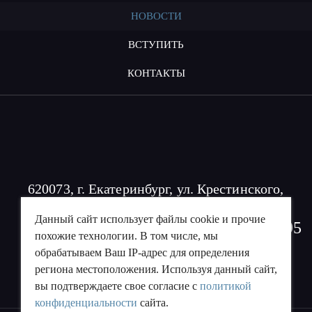
НОВОСТИ
ВСТУПИТЬ
КОНТАКТЫ
620073, г. Екатеринбург, ул. Крестинского,
53Б
Данный сайт использует файлы cookie и прочие
+7 (343) 227 50 0
4;
+7 (922) 038 10 95
похожие технологии. В том числе, мы
info@souz-uvelir.ru
обрабатываем Ваш IP-адрес для определения
региона местоположения. Используя данный сайт,
вы подтверждаете свое согласие с
политикой
конфиденциальности
сайта.