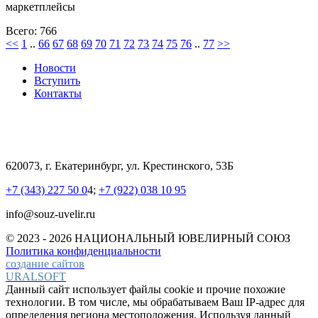
маркетплейсы
Всего: 766
<<
1
..
66
67
68
69
70
71
72
73
74
75
76
..
77
>>
Новости
Вступить
Контакты
620073, г. Екатеринбург, ул. Крестинского, 53Б
+7 (343) 227 50 0
4;
+7 (922) 038 10 95
info@souz-uvelir.ru
© 2023 - 2026 НАЦИОНАЛЬНЫЙ
ЮВЕЛИРНЫЙ СОЮЗ
Политика конфиденциальности
создание сайтов
URALSOFT
Данный сайт использует файлы cookie и прочие похожие
технологии. В том числе, мы обрабатываем Ваш IP-адрес для
определения региона местоположения. Используя данный