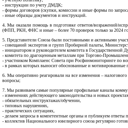
- инструкции по учету ДМДК;
- формы договоров (скупки, комиссии и иные формы по запрос
- иные образцы документов и инструкций.
4. Мы оказали помощь в подготовке ответов/возражений/исп
(ФПП, РКН, ФНС и иные – более 70 проверок только за 2024 го
5. Представители Союза были постоянными и активными учас
- совещаний экспертов и групп Пробирной палаты, Министерст
- инициатором и руководителем комитета в Государственной Д
- комитета по драгоценным металлам при Торгово-Промышлен
- участником Комплаенс Совета при Росфинмониторинге по во
- в рамках которых выносит обоснованные и мотивированные 
6. Мы оперативно реагировали на все изменения – налогов
вопросы;
7. Мы развиваем самые популярные профильные каналы коммун
- изменениях действующего законодательства и новых проектах
- обязательных инструктажах/обучении,
- типовых нарушениях,
- практических ситуациях,
- делаем запросы в компетентные органы и публикуем ответы
- коллектив Национального ювелирного союза регулярно готов