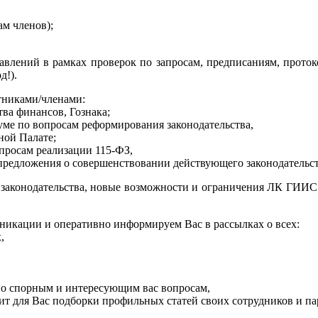
ам членов);
равлений в рамках проверок по запросам, предписаниям, прот
д!).
тниками/членами:
ва финансов, Гознака;
уме по вопросам реформирования законодательства,
ной Палате;
просам реализации 115-ФЗ,
предложения о совершенствовании действующего законодательст
ого законодательства, новые возможности и ограничения ЛК Г
икации и оперативно информируем Вас в рассылках о всех:
,
 по спорным и интересующим вас вопросам,
ит для Вас подборки профильных статей своих сотрудников и п