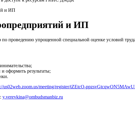
ий и ИП
ропредприятий и ИП
по проведению упрощенной специальной оценке условий труда 
инимательства;
и оформить результаты;
нки.
s://us02web.zoom.us/meeting/register/tZEtcO-ppzsvGtcqwON5M
l:
y.verevkina@ombudsmanbiz.ru